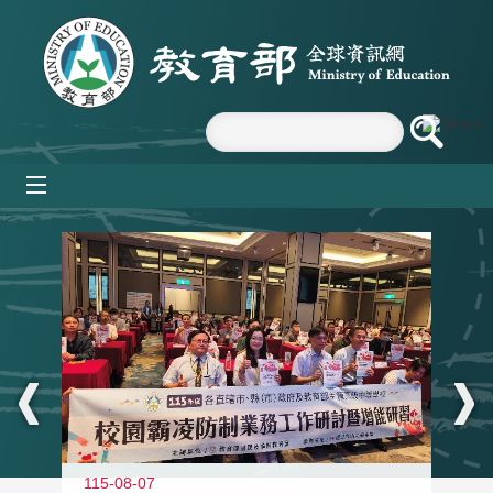
跳到主要內容區塊
mobile_menu
:::
115-08-07
11