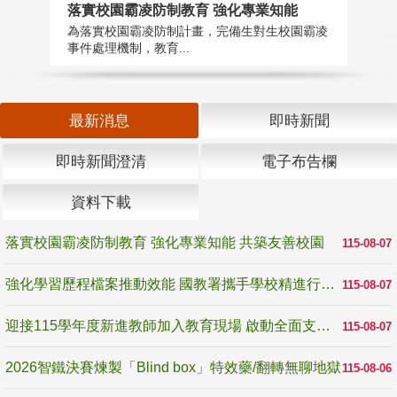
落實校園霸凌防制教育 強化專業知能
迎
為落實校園霸凌防制計畫，完備生對生校園霸凌
1
事件處理機制，教育...
數
最新消息
即時新聞
即時新聞澄清
電子布告欄
資料下載
落實校園霸凌防制教育 強化專業知能 共築友善校園
115-08-07
強化學習歷程檔案推動效能 國教署攜手學校精進行政與教學支持
115-08-07
迎接115學年度新進教師加入教育現場 啟動全面支持陪伴
115-08-07
2026智鐵決賽煉製「Blind box」特效藥/翻轉無聊地獄
115-08-06