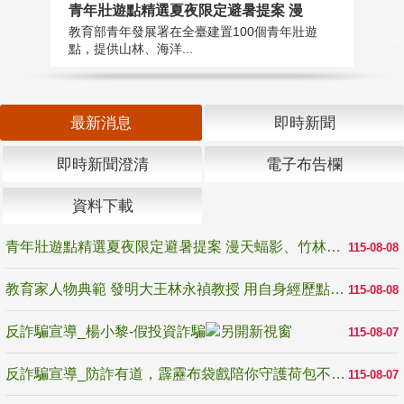
教
青年壯遊點精選夏夜限定避暑提案 漫
在
教育部青年發展署在全臺建置100個青年壯遊
譽
點，提供山林、海洋...
最新消息
即時新聞
即時新聞澄清
電子布告欄
資料下載
青年壯遊點精選夏夜限定避暑提案 漫天蝠影、竹林尋蛙、茶香夜觀 邀青年暮色出發
115-08-08
教育家人物典範 發明大王林永禎教授 用自身經歷點亮學生的路
115-08-08
反詐騙宣導_楊小黎-假投資詐騙
115-08-07
反詐騙宣導_防詐有道，霹靂布袋戲陪你守護荷包不受騙
115-08-07