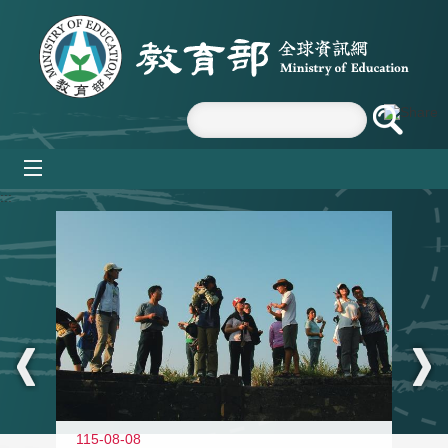
跳到主要內容區塊
mobile_menu
:::
11
115-08-08