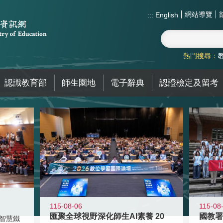
網站導覽
:::
English
熱門搜尋：
認識教育部
師生園地
電子辭典
認證檢定及留考
115-08-06
115-08
匯聚全球視野深化師生AI素養 20
智慧鐵