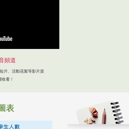
音頻道
短片、活動花絮等影片資
躍收看！
圖表