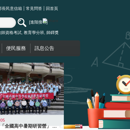
部長民意信箱
常見問答
回首頁
進階搜尋
教師資格考試
教育學分班
師鐸獎
便民服務
訊息公告
-05
國教署「全國高中暑期研習營」 以多