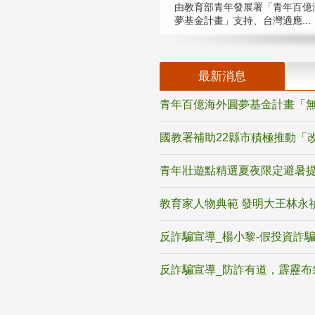
由教育部青年發展署「青年百億
夢基金計畫」支持、台灣適應...
最新消息
青年百億海外圓夢基金計畫「無
國教署補助22縣市積極推動「
青年壯遊點精選夏夜限定避暑提
教育家人物典範 發明大王林永
反詐騙宣導_楊小黎-假投資詐
反詐騙宣導_防詐有道，霹靂布