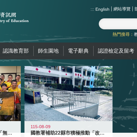
網站導覽
:::
English
熱門搜尋：
認識教育部
師生園地
電子辭典
認證檢定及留考
115-08-09
青年百億海外圓夢基金計畫「無礙征途
國教署補助22縣市積極推動「改善無