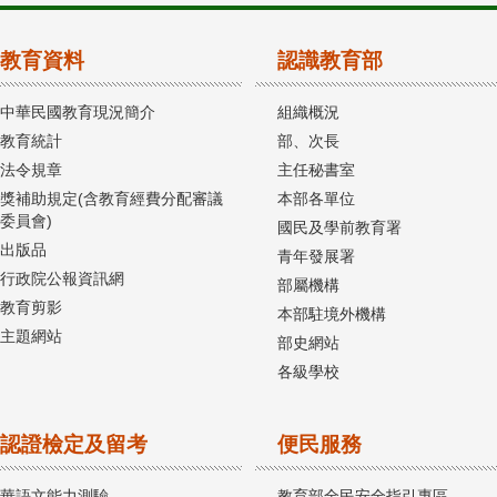
教育資料
認識教育部
中華民國教育現況簡介
組織概況
教育統計
部、次長
法令規章
主任秘書室
獎補助規定(含教育經費分配審議
本部各單位
委員會)
國民及學前教育署
出版品
青年發展署
行政院公報資訊網
部屬機構
教育剪影
本部駐境外機構
主題網站
部史網站
各級學校
認證檢定及留考
便民服務
華語文能力測驗
教育部全民安全指引專區