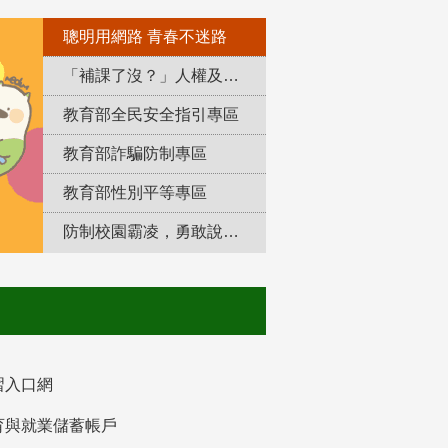
聰明用網路 青春不迷路
「補課了沒？」人權及轉型正義教育專區
教育部全民安全指引專區
教育部詐騙防制專區
教育部性別平等專區
防制校園霸凌，勇敢說出來！
習入口網
育與就業儲蓄帳戶