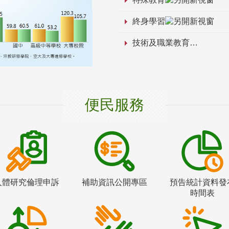
終身學習
技術及職業教育
便民服務
人體研究倫理申訴
補助資訊公開專區
預告統計資料發
時間表