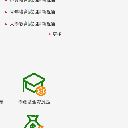
青年培育
大學教育
更多
布
學產基金資源區