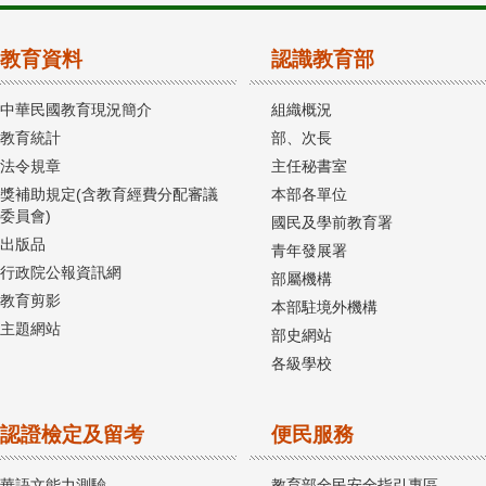
教育資料
認識教育部
中華民國教育現況簡介
組織概況
教育統計
部、次長
法令規章
主任秘書室
獎補助規定(含教育經費分配審議
本部各單位
委員會)
國民及學前教育署
出版品
青年發展署
行政院公報資訊網
部屬機構
教育剪影
本部駐境外機構
主題網站
部史網站
各級學校
認證檢定及留考
便民服務
華語文能力測驗
教育部全民安全指引專區