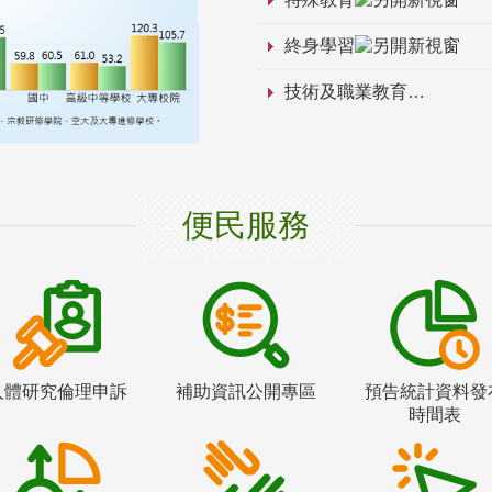
終身學習
技術及職業教育
便民服務
人體研究倫理申訴
補助資訊公開專區
預告統計資料發
時間表