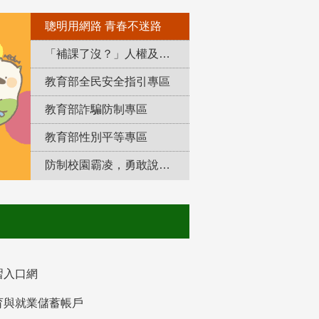
聰明用網路 青春不迷路
「補課了沒？」人權及轉型正義教育專區
教育部全民安全指引專區
教育部詐騙防制專區
教育部性別平等專區
防制校園霸凌，勇敢說出來！
習入口網
育與就業儲蓄帳戶