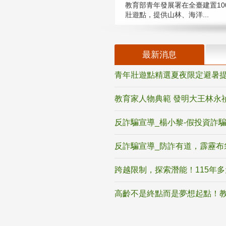
教育部青年發展署在全臺建置10
壯遊點，提供山林、海洋...
最新消息
青年壯遊點精選夏夜限定避暑提
教育家人物典範 發明大王林永
反詐騙宣導_楊小黎-假投資詐
反詐騙宣導_防詐有道，霹靂布
跨越限制，探索潛能！115年
高齡不是終點而是夢想起點！教