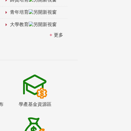
青年培育
大學教育
更多
布
學產基金資源區