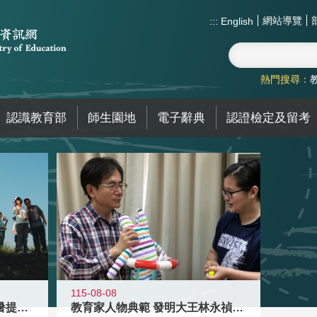
網站導覽
:::
English
熱門搜尋：
認識教育部
師生園地
電子辭典
認證檢定及留考
115-08-08
教育家人物典範 發明大王林永禎教授
青年壯遊點精選夏夜限定避暑提案 漫