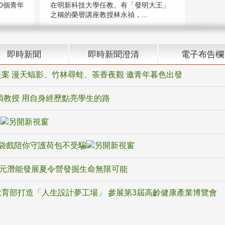
在明新科技大學任教、有「發明大王」
0個青年
之稱的榮譽講座教授林永禎，...
即時新聞
即時新聞澄清
電子布告欄
案 漫天蝠影、竹林尋蛙、茶香夜觀 邀青年暮色出發
禎教授 用自身經歷點亮學生的路
騙
袋戲陪你守護荷包不受騙
多元潛能發展夏令營發掘生命無限可能
育部打造「人生設計夢工場」 參展第3屆高齡健康產業博覽會