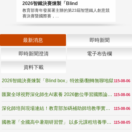
2026智鐵決賽煉製「Blind
匯
教育部青年發展署主辦的第23屆智慧鐵人創意競
教
賽決賽暨國際賽，...
「
最新消息
即時新聞
即時新聞澄清
電子布告欄
資料下載
2026智鐵決賽煉製「Blind box」特效藥/翻轉無聊地獄
115-08-06
匯聚全球視野深化師生AI素養 2026數位學習國際論壇高雄登場
115-08-06
深化師培與現場連結！教育部加碼補助師培教學實踐研究 10月師培國際研討會交流教學實踐經驗
115-08-06
國教署「全國高中暑期研習營」 以多元課程培養學生瞭解誠信專業與倫理價值
115-08-05