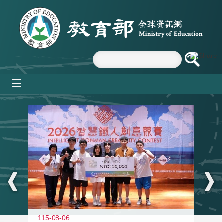
跳到主要內容區塊
mobile_menu
:::
115-08-06
11