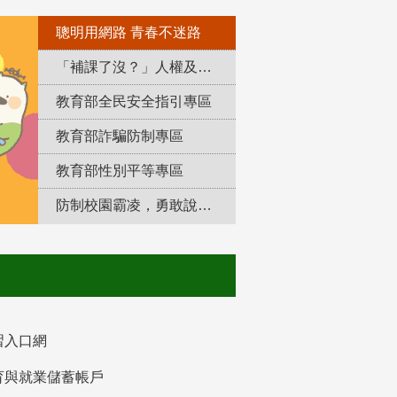
聰明用網路 青春不迷路
「補課了沒？」人權及轉型正義教育專區
教育部全民安全指引專區
教育部詐騙防制專區
教育部性別平等專區
防制校園霸凌，勇敢說出來！
習入口網
育與就業儲蓄帳戶