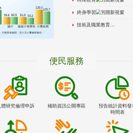
終身學習
技術及職業教育
便民服務
人體研究倫理申訴
補助資訊公開專區
預告統計資料發
時間表