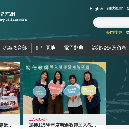
網站導覽
:::
English
熱門搜尋：
認識教育部
師生園地
電子辭典
認證檢定及留考
115-08-07
落實校園霸凌防制教育 強化專業知能
迎接115學年度新進教師加入教育現