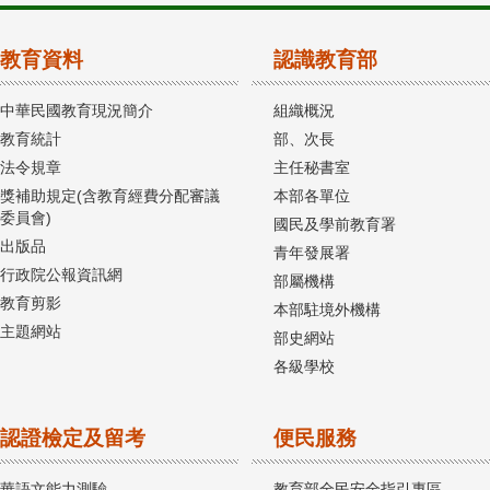
教育資料
認識教育部
中華民國教育現況簡介
組織概況
教育統計
部、次長
法令規章
主任秘書室
獎補助規定(含教育經費分配審議
本部各單位
委員會)
國民及學前教育署
出版品
青年發展署
行政院公報資訊網
部屬機構
教育剪影
本部駐境外機構
主題網站
部史網站
各級學校
認證檢定及留考
便民服務
華語文能力測驗
教育部全民安全指引專區