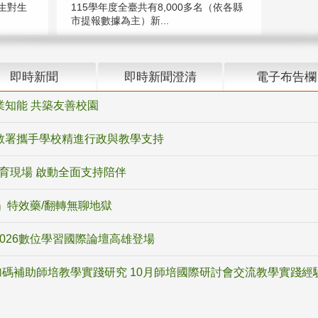
生對生
115學年度全臺共有8,000多名（依各縣
市提報數據為主）新...
即時新聞
即時新聞澄清
電子布告欄
業知能 共築友善校園
教署攜手學校精進行政與教學支持
教育現場 啟動全面支持陪伴
ox」特效藥/翻轉無聊地獄
2026數位學習國際論壇高雄登場
碼補助師培教學實踐研究 10月師培國際研討會交流教學實踐經