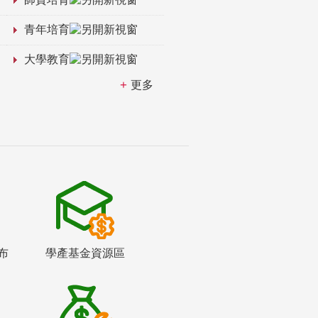
青年培育
大學教育
更多
布
學產基金資源區