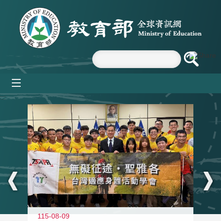
跳到主要內容區塊
mobile_menu
:::
115-08-09
11