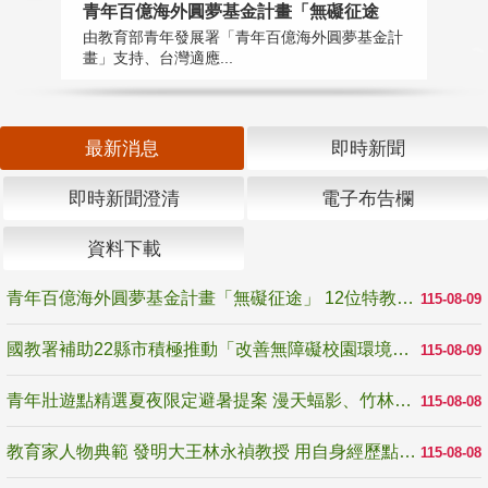
青年百億海外圓夢基金計畫「無礙征途
國
由教育部青年發展署「青年百億海外圓夢基金計
無
畫」支持、台灣適應...
是
最新消息
即時新聞
即時新聞澄清
電子布告欄
資料下載
青年百億海外圓夢基金計畫「無礙征途」 12位特教與弱勢青年勇闖西班牙 跨越感官限制見證生命蛻變
115-08-09
國教署補助22縣市積極推動「改善無障礙校園環境計畫」 打造友善、安全、無礙學習空間
115-08-09
青年壯遊點精選夏夜限定避暑提案 漫天蝠影、竹林尋蛙、茶香夜觀 邀青年暮色出發
115-08-08
教育家人物典範 發明大王林永禎教授 用自身經歷點亮學生的路
115-08-08