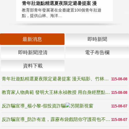
教
青年壯遊點精選夏夜限定避暑提案 漫
在
教育部青年發展署在全臺建置100個青年壯遊
譽
點，提供山林、海洋...
最新消息
即時新聞
即時新聞澄清
電子布告欄
資料下載
青年壯遊點精選夏夜限定避暑提案 漫天蝠影、竹林尋蛙、茶香夜觀 邀青年暮色出發
115-08-08
教育家人物典範 發明大王林永禎教授 用自身經歷點亮學生的路
115-08-08
反詐騙宣導_楊小黎-假投資詐騙
115-08-07
反詐騙宣導_防詐有道，霹靂布袋戲陪你守護荷包不受騙
115-08-07