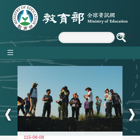
跳到主要內容區塊
mobile_menu
:::
11
115-08-08