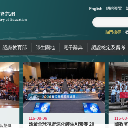
網站導覽
:::
English
熱門搜尋：
認識教育部
師生園地
電子辭典
認證檢定及留考
115-08-06
115-08
匯聚全球視野深化師生AI素養 20
智慧鐵