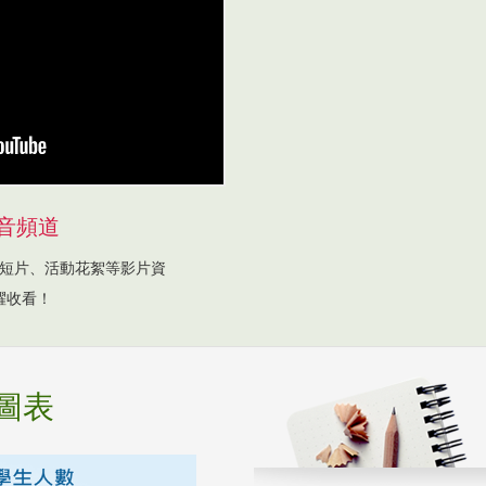
音頻道
短片、活動花絮等影片資
躍收看！
圖表