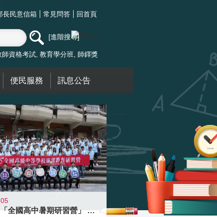
部長民意信箱
常見問答
回首頁
進階搜尋
教師資格考試
教育學分班
師鐸獎
便民服務
訊息公告
-05
國教署「全國高中暑期研習營」 以多