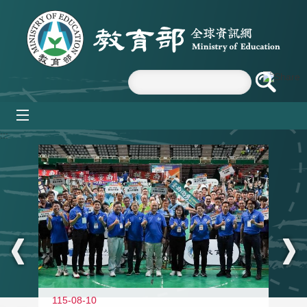
跳到主要內容區塊
mobile_menu
:::
115-08-10
11