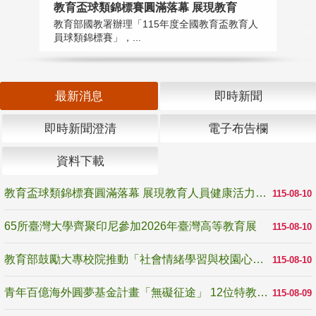
教育盃球類錦標賽圓滿落幕 展現教育
6
教育部國教署辦理「115年度全國教育盃教育人
「
員球類錦標賽」，...
首
最新消息
即時新聞
即時新聞澄清
電子布告欄
資料下載
教育盃球類錦標賽圓滿落幕 展現教育人員健康活力與團隊精神
115-08-10
65所臺灣大學齊聚印尼參加2026年臺灣高等教育展
115-08-10
教育部鼓勵大專校院推動「社會情緒學習與校園心理健康促進計畫」 培育校園「心」韌性
115-08-10
青年百億海外圓夢基金計畫「無礙征途」 12位特教與弱勢青年勇闖西班牙 跨越感官限制見證生命蛻變
115-08-09