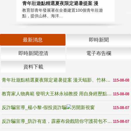
教
青年壯遊點精選夏夜限定避暑提案 漫
在
教育部青年發展署在全臺建置100個青年壯遊
譽
點，提供山林、海洋...
最新消息
即時新聞
即時新聞澄清
電子布告欄
資料下載
青年壯遊點精選夏夜限定避暑提案 漫天蝠影、竹林尋蛙、茶香夜觀 邀青年暮色出發
115-08-08
教育家人物典範 發明大王林永禎教授 用自身經歷點亮學生的路
115-08-08
反詐騙宣導_楊小黎-假投資詐騙
115-08-07
反詐騙宣導_防詐有道，霹靂布袋戲陪你守護荷包不受騙
115-08-07