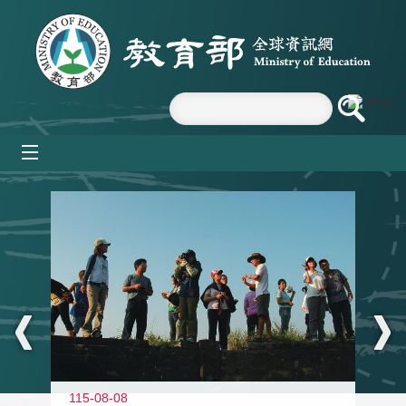
跳到主要內容區塊
mobile_menu
:::
11
115-08-08