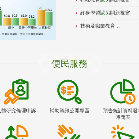
終身學習
技術及職業教育
便民服務
人體研究倫理申訴
補助資訊公開專區
預告統計資料發
時間表