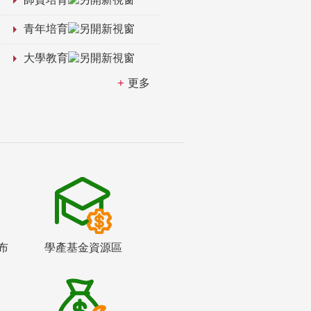
青年培育
大學教育
更多
布
學產基金資源區