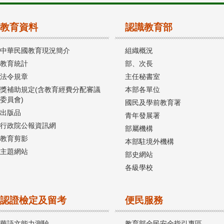
教育資料
認識教育部
中華民國教育現況簡介
組織概況
教育統計
部、次長
法令規章
主任秘書室
獎補助規定(含教育經費分配審議
本部各單位
委員會)
國民及學前教育署
出版品
青年發展署
行政院公報資訊網
部屬機構
教育剪影
本部駐境外機構
主題網站
部史網站
各級學校
認證檢定及留考
便民服務
華語文能力測驗
教育部全民安全指引專區