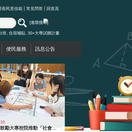
部長民意信箱
常見問答
回首頁
進階搜尋
分班
住宿補貼
30+大學試辦計畫
便民服務
訊息公告
-10
教育部鼓勵大專校院推動「社會情緒學