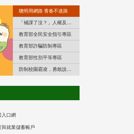
聰明用網路 青春不迷路
「補課了沒？」人權及轉型正義教育專區
教育部全民安全指引專區
教育部詐騙防制專區
教育部性別平等專區
防制校園霸凌，勇敢說出來！
習入口網
育與就業儲蓄帳戶