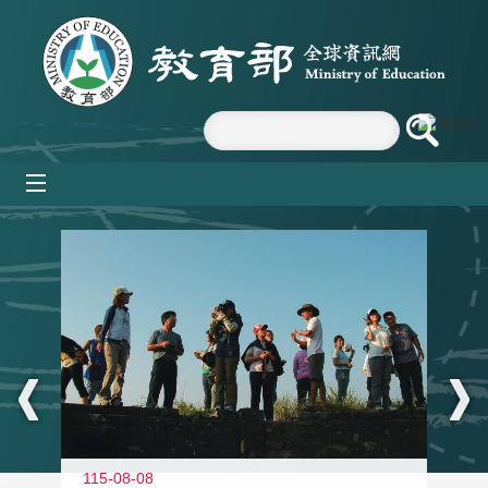
跳到主要內容區塊
mobile_menu
:::
11
115-08-08