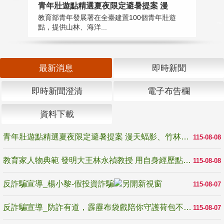
教
青年壯遊點精選夏夜限定避暑提案 漫
在
教育部青年發展署在全臺建置100個青年壯遊
譽
點，提供山林、海洋...
最新消息
即時新聞
即時新聞澄清
電子布告欄
資料下載
青年壯遊點精選夏夜限定避暑提案 漫天蝠影、竹林尋蛙、茶香夜觀 邀青年暮色出發
115-08-08
教育家人物典範 發明大王林永禎教授 用自身經歷點亮學生的路
115-08-08
反詐騙宣導_楊小黎-假投資詐騙
115-08-07
反詐騙宣導_防詐有道，霹靂布袋戲陪你守護荷包不受騙
115-08-07