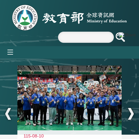
跳到主要內容區塊
mobile_menu
:::
115-08-10
11