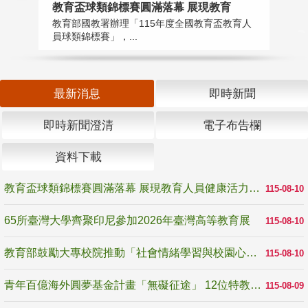
教育盃球類錦標賽圓滿落幕 展現教育
6
教育部國教署辦理「115年度全國教育盃教育人
「
員球類錦標賽」，...
首
最新消息
即時新聞
即時新聞澄清
電子布告欄
資料下載
教育盃球類錦標賽圓滿落幕 展現教育人員健康活力與團隊精神
115-08-10
65所臺灣大學齊聚印尼參加2026年臺灣高等教育展
115-08-10
教育部鼓勵大專校院推動「社會情緒學習與校園心理健康促進計畫」 培育校園「心」韌性
115-08-10
青年百億海外圓夢基金計畫「無礙征途」 12位特教與弱勢青年勇闖西班牙 跨越感官限制見證生命蛻變
115-08-09