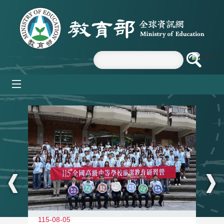
跳到主要內容區塊
mobile_menu
:::
115-08-05
11