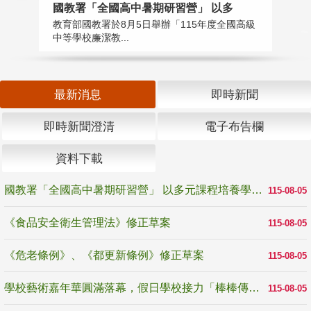
國教署「全國高中暑期研習營」 以多
學
教育部國教署於8月5日舉辦「115年度全國高級
教
中等學校廉潔教...
「
最新消息
即時新聞
即時新聞澄清
電子布告欄
資料下載
國教署「全國高中暑期研習營」 以多元課程培養學生瞭解誠信專業與倫理價值
115-08-05
《食品安全衛生管理法》修正草案
115-08-05
《危老條例》、《都更新條例》修正草案
115-08-05
學校藝術嘉年華圓滿落幕，假日學校接力「棒棒傳美感」
115-08-05