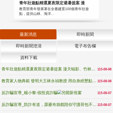
教
青年壯遊點精選夏夜限定避暑提案 漫
在
教育部青年發展署在全臺建置100個青年壯遊
譽
點，提供山林、海洋...
最新消息
即時新聞
即時新聞澄清
電子布告欄
資料下載
青年壯遊點精選夏夜限定避暑提案 漫天蝠影、竹林尋蛙、茶香夜觀 邀青年暮色出發
115-08-08
教育家人物典範 發明大王林永禎教授 用自身經歷點亮學生的路
115-08-08
反詐騙宣導_楊小黎-假投資詐騙
115-08-07
反詐騙宣導_防詐有道，霹靂布袋戲陪你守護荷包不受騙
115-08-07