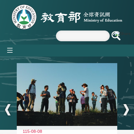
跳到主要內容區塊
mobile_menu
:::
11
115-08-08