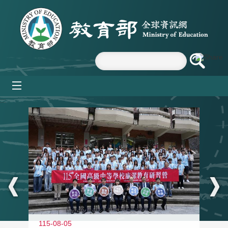
跳到主要內容區塊
mobile_menu
:::
115-08-05
11