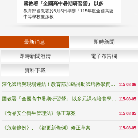
國教署「全國高中暑期研習營」 以多
學
教育部國教署於8月5日舉辦「115年度全國高級
教
中等學校廉潔教...
「
最新消息
即時新聞
即時新聞澄清
電子布告欄
資料下載
深化師培與現場連結！教育部加碼補助師培教學實踐研究 10月師培國際研討會交流教學實踐經驗
115-08-06
國教署「全國高中暑期研習營」 以多元課程培養學生瞭解誠信專業與倫理價值
115-08-05
《食品安全衛生管理法》修正草案
115-08-05
《危老條例》、《都更新條例》修正草案
115-08-05