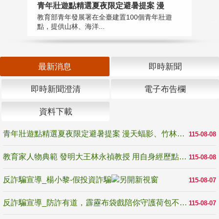
教
青年壯遊點精選夏夜限定避暑提案 漫
在
教育部青年發展署在全臺建置100個青年壯遊
譽
點，提供山林、海洋...
最新消息
即時新聞
即時新聞澄清
電子布告欄
資料下載
青年壯遊點精選夏夜限定避暑提案 漫天蝠影、竹林尋蛙、茶香夜觀 邀青年暮色出發
115-08-08
教育家人物典範 發明大王林永禎教授 用自身經歷點亮學生的路
115-08-08
反詐騙宣導_楊小黎-假投資詐騙
115-08-07
反詐騙宣導_防詐有道，霹靂布袋戲陪你守護荷包不受騙
115-08-07