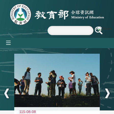
跳到主要內容區塊
mobile_menu
:::
11
115-08-08