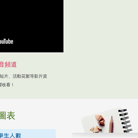
音頻道
短片、活動花絮等影片資
躍收看！
圖表