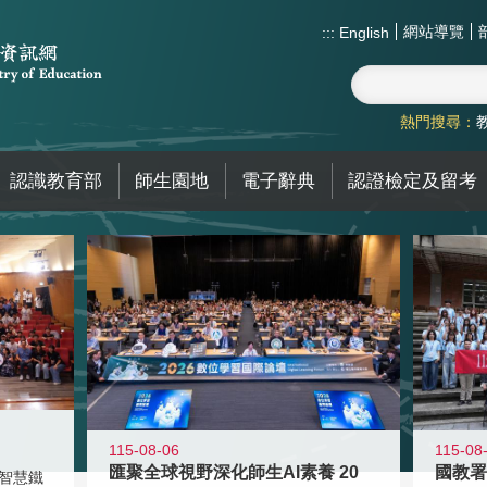
網站導覽
:::
English
熱門搜尋：
認識教育部
師生園地
電子辭典
認證檢定及留考
115-08-06
115-08
匯聚全球視野深化師生AI素養 20
智慧鐵