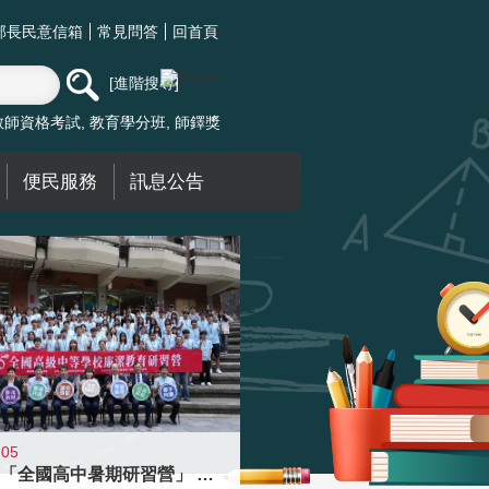
部長民意信箱
常見問答
回首頁
進階搜尋
教師資格考試
教育學分班
師鐸獎
便民服務
訊息公告
-05
國教署「全國高中暑期研習營」 以多