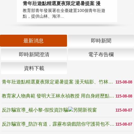
教
青年壯遊點精選夏夜限定避暑提案 漫
在
教育部青年發展署在全臺建置100個青年壯遊
譽
點，提供山林、海洋...
最新消息
即時新聞
即時新聞澄清
電子布告欄
資料下載
青年壯遊點精選夏夜限定避暑提案 漫天蝠影、竹林尋蛙、茶香夜觀 邀青年暮色出發
115-08-08
教育家人物典範 發明大王林永禎教授 用自身經歷點亮學生的路
115-08-08
反詐騙宣導_楊小黎-假投資詐騙
115-08-07
反詐騙宣導_防詐有道，霹靂布袋戲陪你守護荷包不受騙
115-08-07