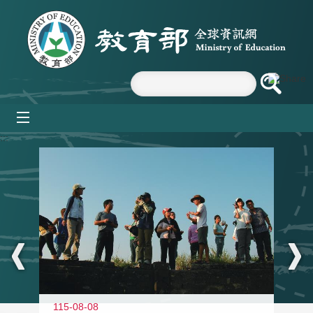
跳到主要內容區塊
mobile_menu
:::
11
115-08-08