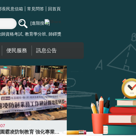
部長民意信箱
常見問答
回首頁
進階搜尋
教師資格考試
教育學分班
師鐸獎
便民服務
訊息公告
-07
落實校園霸凌防制教育 強化專業知能