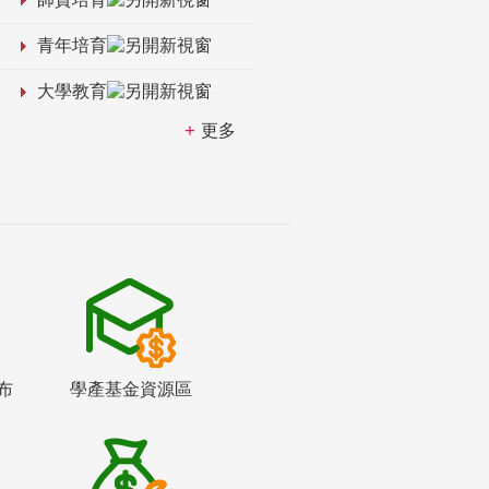
青年培育
大學教育
更多
布
學產基金資源區