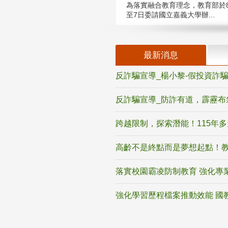
為落實融合教育理念，教育部於8
至7日委請國立嘉義大學辦...
最新消息
反詐騙宣導_楊小黎-假投資詐
反詐騙宣導_防詐有道，霹靂布
跨越限制，探索潛能！115年
高齡不是終點而是夢想起點！教
落實校園霸凌防制教育 強化專
強化學習歷程檔案推動效能 國