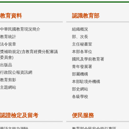
教育資料
認識教育部
中華民國教育現況簡介
組織概況
教育統計
部、次長
法令規章
主任秘書室
獎補助規定(含教育經費分配審議
本部各單位
委員會)
國民及學前教育署
出版品
青年發展署
行政院公報資訊網
部屬機構
教育剪影
本部駐境外機構
主題網站
部史網站
各級學校
認證檢定及留考
便民服務
華語文能力測驗
教育部全民安全指引專區