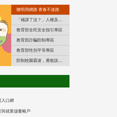
聰明用網路 青春不迷路
「補課了沒？」人權及轉型正義教育專區
教育部全民安全指引專區
教育部詐騙防制專區
教育部性別平等專區
防制校園霸凌，勇敢說出來！
習入口網
育與就業儲蓄帳戶