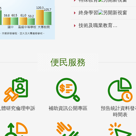
終身學習
技術及職業教育
便民服務
人體研究倫理申訴
補助資訊公開專區
預告統計資料發
時間表