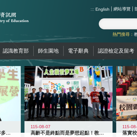
網站導覽
:::
English
熱門搜尋：
認識教育部
師生園地
電子辭典
認證檢定及留考
115-08-07
115-08
高齡不是終點而是夢想起點！教育部打
跨越限制，探索潛能！115年多元潛