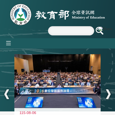
跳到主要內容區塊
mobile_menu
:::
115-08-06
11