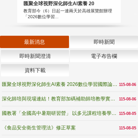
匯聚全球視野深化師生AI素養 20
國
教育部今（6）日起一連兩天於高雄展覽館辦理
教
「2026數位學習...
中
最新消息
即時新聞
即時新聞澄清
電子布告欄
資料下載
匯聚全球視野深化師生AI素養 2026數位學習國際論壇高雄登場
115-08-06
深化師培與現場連結！教育部加碼補助師培教學實踐研究 10月師培國際研討會交流教學實踐經驗
115-08-06
國教署「全國高中暑期研習營」 以多元課程培養學生瞭解誠信專業與倫理價值
115-08-05
《食品安全衛生管理法》修正草案
115-08-05