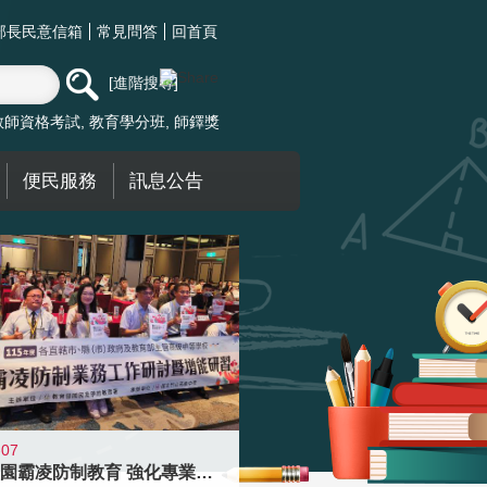
部長民意信箱
常見問答
回首頁
進階搜尋
教師資格考試
教育學分班
師鐸獎
便民服務
訊息公告
-07
落實校園霸凌防制教育 強化專業知能