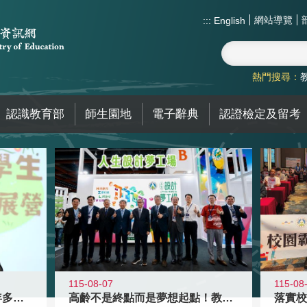
網站導覽
:::
English
熱門搜尋：
認識教育部
師生園地
電子辭典
認證檢定及留考
115-08-07
115-08
高齡不是終點而是夢想起點！教育部打
跨越限制，探索潛能！115年多元潛