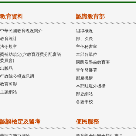
教育資料
認識教育部
中華民國教育現況簡介
組織概況
教育統計
部、次長
法令規章
主任秘書室
獎補助規定(含教育經費分配審議
本部各單位
委員會)
國民及學前教育署
出版品
青年發展署
行政院公報資訊網
部屬機構
教育剪影
本部駐境外機構
主題網站
部史網站
各級學校
認證檢定及留考
便民服務
華語文能力測驗
教育部全民安全指引專區