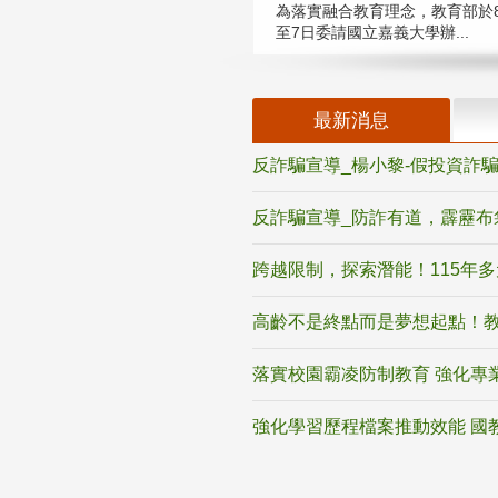
為落實融合教育理念，教育部於8
至7日委請國立嘉義大學辦...
最新消息
反詐騙宣導_楊小黎-假投資詐
反詐騙宣導_防詐有道，霹靂布
跨越限制，探索潛能！115年
高齡不是終點而是夢想起點！教
落實校園霸凌防制教育 強化專
強化學習歷程檔案推動效能 國