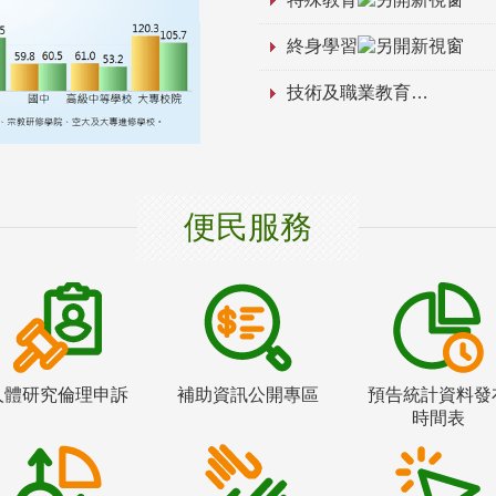
終身學習
技術及職業教育
便民服務
人體研究倫理申訴
補助資訊公開專區
預告統計資料發
時間表