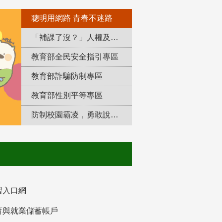
聰明用網路 青春不迷路
「補課了沒？」人權及轉型正義教育專區
教育部全民安全指引專區
教育部詐騙防制專區
教育部性別平等專區
防制校園霸凌，勇敢說出來！
習入口網
育與就業儲蓄帳戶