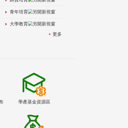
青年培育
大學教育
更多
布
學產基金資源區