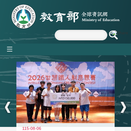
跳到主要內容區塊
mobile_menu
:::
115-08-06
11