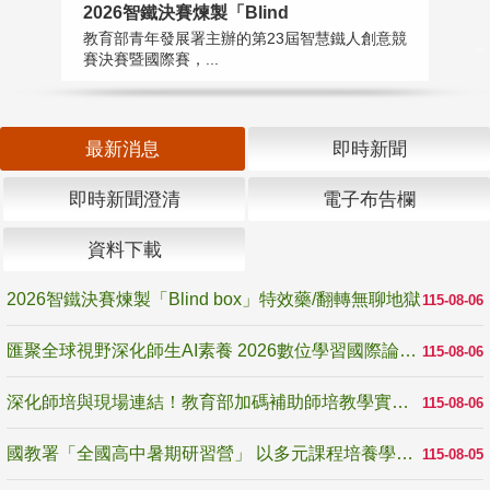
2026智鐵決賽煉製「Blind
匯
教育部青年發展署主辦的第23屆智慧鐵人創意競
教
賽決賽暨國際賽，...
「
最新消息
即時新聞
即時新聞澄清
電子布告欄
資料下載
2026智鐵決賽煉製「Blind box」特效藥/翻轉無聊地獄
115-08-06
匯聚全球視野深化師生AI素養 2026數位學習國際論壇高雄登場
115-08-06
深化師培與現場連結！教育部加碼補助師培教學實踐研究 10月師培國際研討會交流教學實踐經驗
115-08-06
國教署「全國高中暑期研習營」 以多元課程培養學生瞭解誠信專業與倫理價值
115-08-05