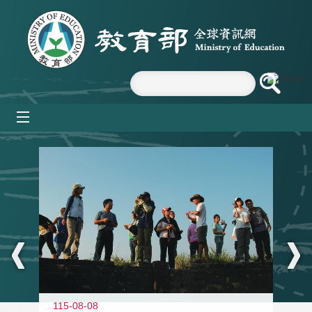
跳到主要內容區塊
mobile_menu
:::
11
115-08-08