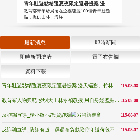
教
青年壯遊點精選夏夜限定避暑提案 漫
在
教育部青年發展署在全臺建置100個青年壯遊
譽
點，提供山林、海洋...
最新消息
即時新聞
即時新聞澄清
電子布告欄
資料下載
青年壯遊點精選夏夜限定避暑提案 漫天蝠影、竹林尋蛙、茶香夜觀 邀青年暮色出發
115-08-08
教育家人物典範 發明大王林永禎教授 用自身經歷點亮學生的路
115-08-08
反詐騙宣導_楊小黎-假投資詐騙
115-08-07
反詐騙宣導_防詐有道，霹靂布袋戲陪你守護荷包不受騙
115-08-07