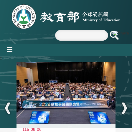
跳到主要內容區塊
mobile_menu
:::
115-08-06
11