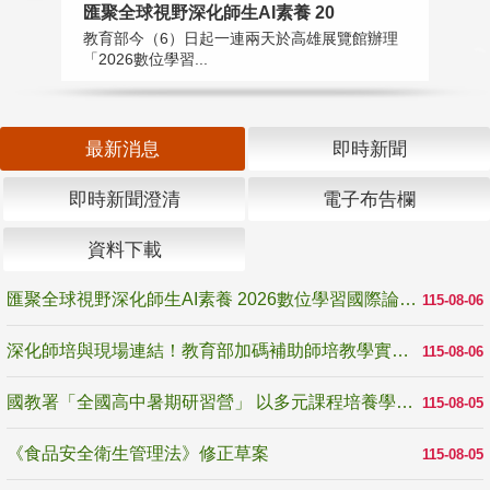
匯聚全球視野深化師生AI素養 20
國
教育部今（6）日起一連兩天於高雄展覽館辦理
教
「2026數位學習...
中
最新消息
即時新聞
即時新聞澄清
電子布告欄
資料下載
匯聚全球視野深化師生AI素養 2026數位學習國際論壇高雄登場
115-08-06
深化師培與現場連結！教育部加碼補助師培教學實踐研究 10月師培國際研討會交流教學實踐經驗
115-08-06
國教署「全國高中暑期研習營」 以多元課程培養學生瞭解誠信專業與倫理價值
115-08-05
《食品安全衛生管理法》修正草案
115-08-05