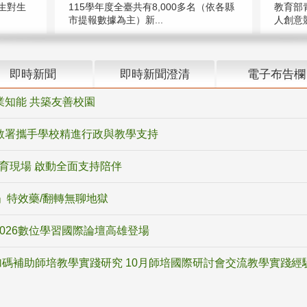
教育部
生對生
115學年度全臺共有8,000多名（依各縣
人創意競
市提報數據為主）新...
即時新聞
即時新聞澄清
電子布告欄
業知能 共築友善校園
教署攜手學校精進行政與教學支持
教育現場 啟動全面支持陪伴
ox」特效藥/翻轉無聊地獄
2026數位學習國際論壇高雄登場
碼補助師培教學實踐研究 10月師培國際研討會交流教學實踐經