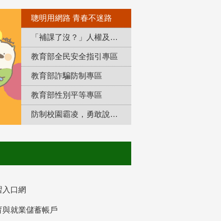
聰明用網路 青春不迷路
「補課了沒？」人權及轉型正義教育專區
教育部全民安全指引專區
教育部詐騙防制專區
教育部性別平等專區
防制校園霸凌，勇敢說出來！
習入口網
育與就業儲蓄帳戶