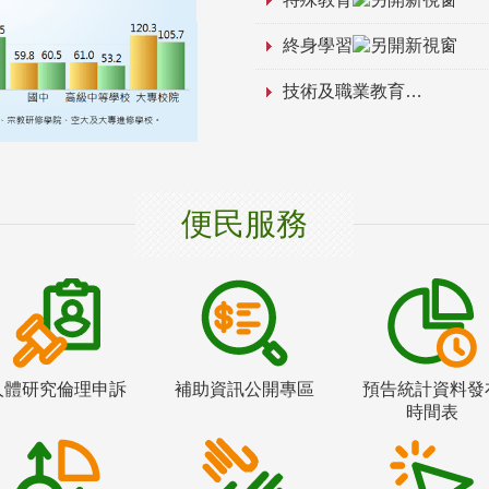
終身學習
技術及職業教育
便民服務
人體研究倫理申訴
補助資訊公開專區
預告統計資料發
時間表