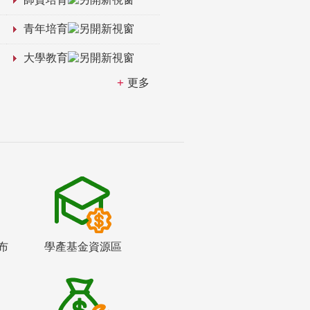
青年培育
大學教育
更多
布
學產基金資源區