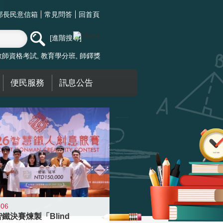
部長民意信箱
常見問答
回首頁
進階搜尋
教師資格考試
教育學分班
師鐸獎
便民服務
訊息公告
-06
智鐵決賽煉製「Blind