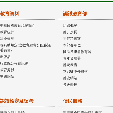
教育資料
認識教育部
中華民國教育現況簡介
組織概況
教育統計
部、次長
法令規章
主任秘書室
獎補助規定(含教育經費分配審議
本部各單位
委員會)
國民及學前教育署
出版品
青年發展署
行政院公報資訊網
部屬機構
教育剪影
本部駐境外機構
主題網站
部史網站
各級學校
認證檢定及留考
便民服務
華語文能力測驗
教育部全民安全指引專區