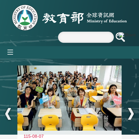
跳到主要內容區塊
mobile_menu
:::
115-08-07
11