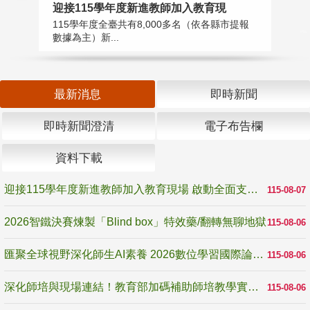
迎接115學年度新進教師加入教育現
2
115學年度全臺共有8,000多名（依各縣市提報
教
數據為主）新...
賽
最新消息
即時新聞
即時新聞澄清
電子布告欄
資料下載
迎接115學年度新進教師加入教育現場 啟動全面支持陪伴
115-08-07
2026智鐵決賽煉製「Blind box」特效藥/翻轉無聊地獄
115-08-06
匯聚全球視野深化師生AI素養 2026數位學習國際論壇高雄登場
115-08-06
深化師培與現場連結！教育部加碼補助師培教學實踐研究 10月師培國際研討會交流教學實踐經驗
115-08-06