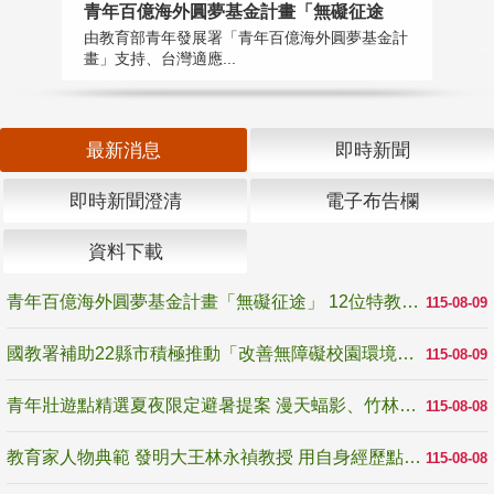
青年百億海外圓夢基金計畫「無礙征途
國
由教育部青年發展署「青年百億海外圓夢基金計
無
畫」支持、台灣適應...
是
最新消息
即時新聞
即時新聞澄清
電子布告欄
資料下載
青年百億海外圓夢基金計畫「無礙征途」 12位特教與弱勢青年勇闖西班牙 跨越感官限制見證生命蛻變
115-08-09
國教署補助22縣市積極推動「改善無障礙校園環境計畫」 打造友善、安全、無礙學習空間
115-08-09
青年壯遊點精選夏夜限定避暑提案 漫天蝠影、竹林尋蛙、茶香夜觀 邀青年暮色出發
115-08-08
教育家人物典範 發明大王林永禎教授 用自身經歷點亮學生的路
115-08-08