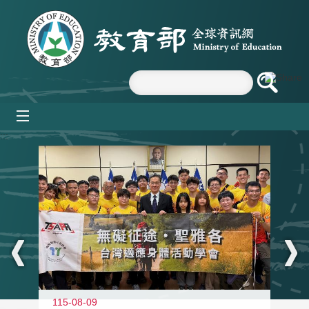
跳到主要內容區塊
mobile_menu
:::
115-08-09
11