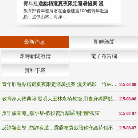
教
青年壯遊點精選夏夜限定避暑提案 漫
在
教育部青年發展署在全臺建置100個青年壯遊
譽
點，提供山林、海洋...
最新消息
即時新聞
即時新聞澄清
電子布告欄
資料下載
青年壯遊點精選夏夜限定避暑提案 漫天蝠影、竹林尋蛙、茶香夜觀 邀青年暮色出發
115-08-08
教育家人物典範 發明大王林永禎教授 用自身經歷點亮學生的路
115-08-08
反詐騙宣導_楊小黎-假投資詐騙
115-08-07
反詐騙宣導_防詐有道，霹靂布袋戲陪你守護荷包不受騙
115-08-07