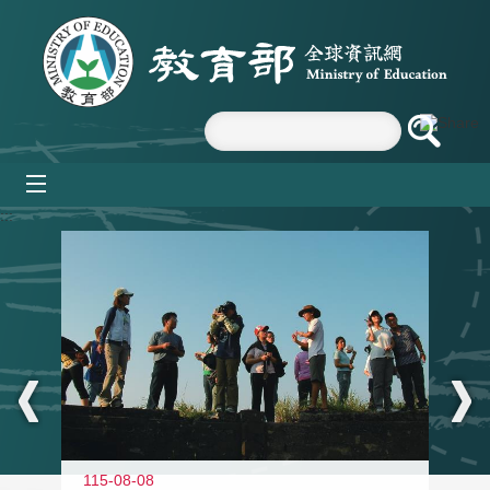
跳到主要內容區塊
mobile_menu
:::
11
115-08-08