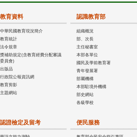
教育資料
認識教育部
中華民國教育現況簡介
組織概況
教育統計
部、次長
法令規章
主任秘書室
獎補助規定(含教育經費分配審議
本部各單位
委員會)
國民及學前教育署
出版品
青年發展署
行政院公報資訊網
部屬機構
教育剪影
本部駐境外機構
主題網站
部史網站
各級學校
認證檢定及留考
便民服務
華語文能力測驗
教育部全民安全指引專區