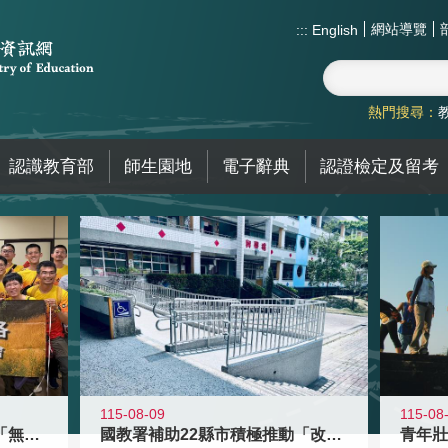
網站導覽
:::
English
熱門搜尋：
認識教育部
師生園地
電子辭典
認證檢定及留考
115-08-09
115-08
青年百億海外圓夢基金計畫「無礙征途
國教署補助22縣市積極推動「改善無