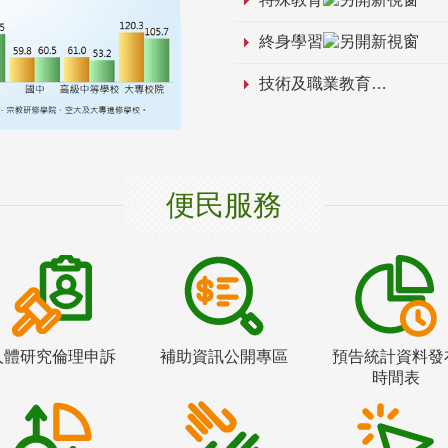
終身學習
技術及職業教育
便民服務
人體研究倫理申訴
補助資訊公開專區
預告統計資料發
時間表