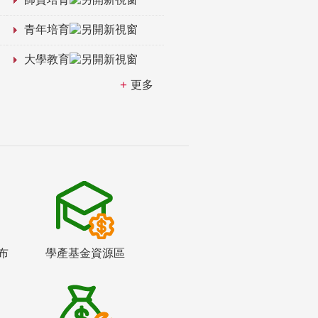
青年培育
大學教育
更多
布
學產基金資源區