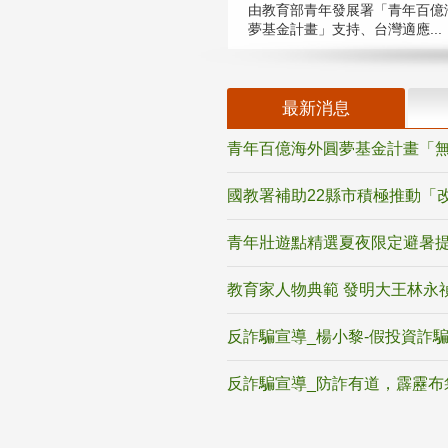
由教育部青年發展署「青年百億
夢基金計畫」支持、台灣適應...
最新消息
青年百億海外圓夢基金計畫「無
國教署補助22縣市積極推動「
青年壯遊點精選夏夜限定避暑提
教育家人物典範 發明大王林永
反詐騙宣導_楊小黎-假投資詐
反詐騙宣導_防詐有道，霹靂布