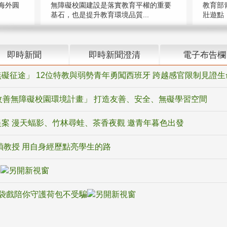
海外圓
無障礙校園建設是落實教育平權的重要
教育部
基石，也是提升教育環境品質...
壯遊點，
即時新聞
即時新聞澄清
電子布告欄
礙征途」 12位特教與弱勢青年勇闖西班牙 跨越感官限制見證生
改善無障礙校園環境計畫」 打造友善、安全、無礙學習空間
案 漫天蝠影、竹林尋蛙、茶香夜觀 邀青年暮色出發
禎教授 用自身經歷點亮學生的路
騙
袋戲陪你守護荷包不受騙