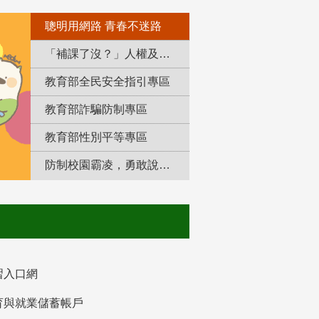
聰明用網路 青春不迷路
「補課了沒？」人權及轉型正義教育專區
教育部全民安全指引專區
教育部詐騙防制專區
教育部性別平等專區
防制校園霸凌，勇敢說出來！
習入口網
育與就業儲蓄帳戶