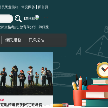
部長民意信箱
常見問答
回首頁
進階搜尋
教師資格考試
教育學分班
師鐸獎
便民服務
訊息公告
-08
青年壯遊點精選夏夜限定避暑提案 漫