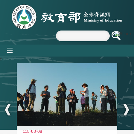
跳到主要內容區塊
mobile_menu
:::
11
115-08-08