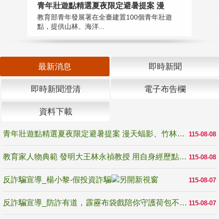
教
青年壯遊點精選夏夜限定避暑提案 漫
在
教育部青年發展署在全臺建置100個青年壯遊
譽
點，提供山林、海洋...
最新消息
即時新聞
即時新聞澄清
電子布告欄
資料下載
青年壯遊點精選夏夜限定避暑提案 漫天蝠影、竹林尋蛙、茶香夜觀 邀青年暮色出發
115-08-08
教育家人物典範 發明大王林永禎教授 用自身經歷點亮學生的路
115-08-08
反詐騙宣導_楊小黎-假投資詐騙
115-08-07
反詐騙宣導_防詐有道，霹靂布袋戲陪你守護荷包不受騙
115-08-07