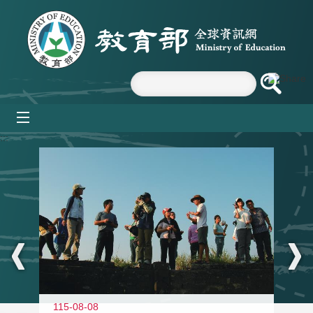
跳到主要內容區塊
mobile_menu
:::
11
115-08-08