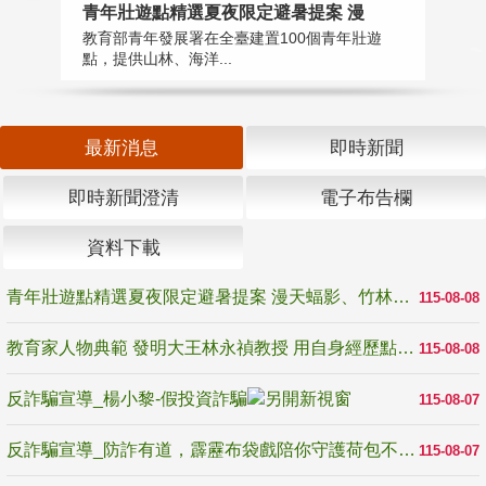
教
青年壯遊點精選夏夜限定避暑提案 漫
在
教育部青年發展署在全臺建置100個青年壯遊
譽
點，提供山林、海洋...
最新消息
即時新聞
即時新聞澄清
電子布告欄
資料下載
青年壯遊點精選夏夜限定避暑提案 漫天蝠影、竹林尋蛙、茶香夜觀 邀青年暮色出發
115-08-08
教育家人物典範 發明大王林永禎教授 用自身經歷點亮學生的路
115-08-08
反詐騙宣導_楊小黎-假投資詐騙
115-08-07
反詐騙宣導_防詐有道，霹靂布袋戲陪你守護荷包不受騙
115-08-07