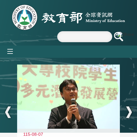
跳到主要內容區塊
mobile_menu
:::
11
115-08-07