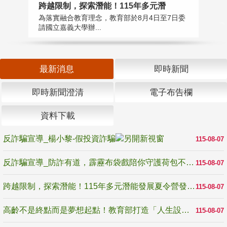
高
跨越限制，探索潛能！115年多元潛
教
為落實融合教育理念，教育部於8月4日至7日委
博
請國立嘉義大學辦...
最新消息
即時新聞
即時新聞澄清
電子布告欄
資料下載
反詐騙宣導_楊小黎-假投資詐騙
115-08-07
反詐騙宣導_防詐有道，霹靂布袋戲陪你守護荷包不受騙
115-08-07
跨越限制，探索潛能！115年多元潛能發展夏令營發掘生命無限可能
115-08-07
高齡不是終點而是夢想起點！教育部打造「人生設計夢工場」 參展第3屆高齡健康產業博覽會
115-08-07