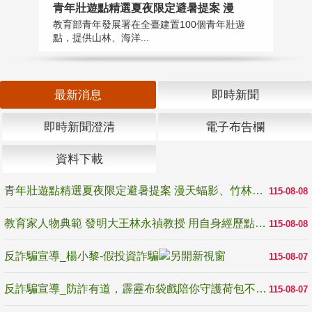
教
青年壯遊點精選夏夜限定避暑提案 漫
在
教育部青年發展署在全臺建置100個青年壯遊
譽
點，提供山林、海洋...
最新消息
即時新聞
即時新聞澄清
電子布告欄
資料下載
青年壯遊點精選夏夜限定避暑提案 漫天蝠影、竹林尋蛙、茶香夜觀 邀青年暮色出發
115-08-08
教育家人物典範 發明大王林永禎教授 用自身經歷點亮學生的路
115-08-08
反詐騙宣導_楊小黎-假投資詐騙
115-08-07
反詐騙宣導_防詐有道，霹靂布袋戲陪你守護荷包不受騙
115-08-07