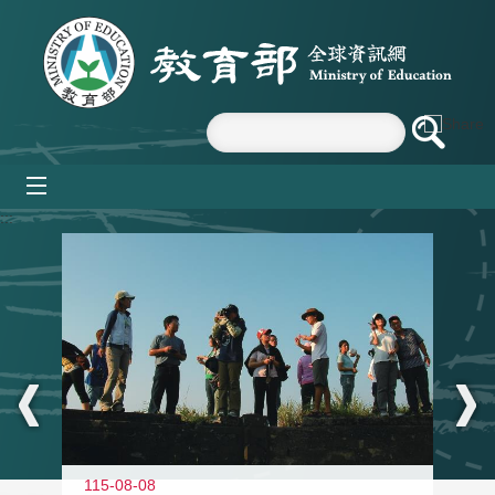
跳到主要內容區塊
mobile_menu
:::
11
115-08-08