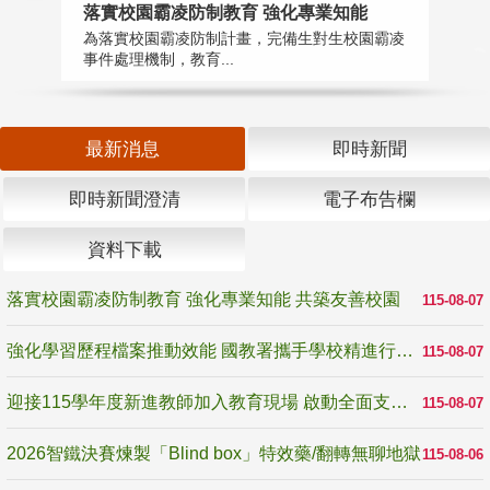
落實校園霸凌防制教育 強化專業知能
迎
為落實校園霸凌防制計畫，完備生對生校園霸凌
1
事件處理機制，教育...
數
最新消息
即時新聞
即時新聞澄清
電子布告欄
資料下載
落實校園霸凌防制教育 強化專業知能 共築友善校園
115-08-07
強化學習歷程檔案推動效能 國教署攜手學校精進行政與教學支持
115-08-07
迎接115學年度新進教師加入教育現場 啟動全面支持陪伴
115-08-07
2026智鐵決賽煉製「Blind box」特效藥/翻轉無聊地獄
115-08-06