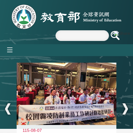
跳到主要內容區塊
mobile_menu
:::
115-08-07
11