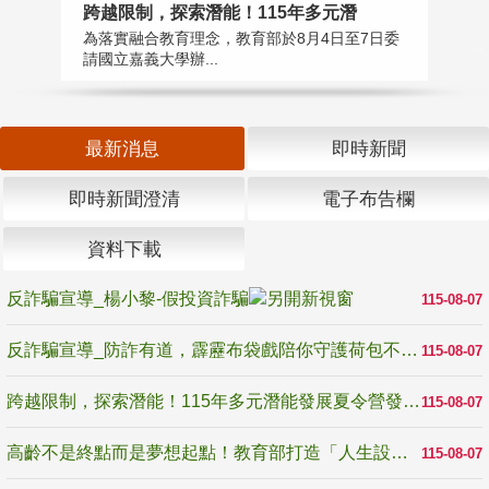
高
跨越限制，探索潛能！115年多元潛
教
為落實融合教育理念，教育部於8月4日至7日委
博
請國立嘉義大學辦...
最新消息
即時新聞
即時新聞澄清
電子布告欄
資料下載
反詐騙宣導_楊小黎-假投資詐騙
115-08-07
反詐騙宣導_防詐有道，霹靂布袋戲陪你守護荷包不受騙
115-08-07
跨越限制，探索潛能！115年多元潛能發展夏令營發掘生命無限可能
115-08-07
高齡不是終點而是夢想起點！教育部打造「人生設計夢工場」 參展第3屆高齡健康產業博覽會
115-08-07