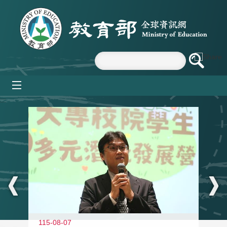
跳到主要內容區塊
mobile_menu
:::
11
115-08-07