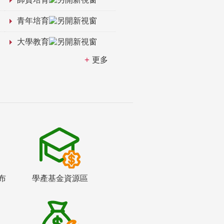
青年培育
大學教育
更多
布
學產基金資源區