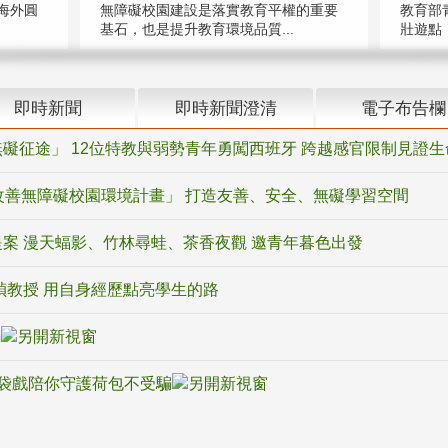
海外圓
無障礙校園建設是落實教育平權的重要
教育部
基石，也是提升教育環境品質...
壯遊點，
即時新聞
即時新聞澄清
電子布告欄
礙征途」 12位特教與弱勢青年勇闖西班牙 跨越感官限制見證生
改善無障礙校園環境計畫」 打造友善、安全、無礙學習空間
案 漫天蝠影、竹林尋蛙、茶香夜觀 邀青年暮色出發
禎教授 用自身經歷點亮學生的路
騙
袋戲陪你守護荷包不受騙