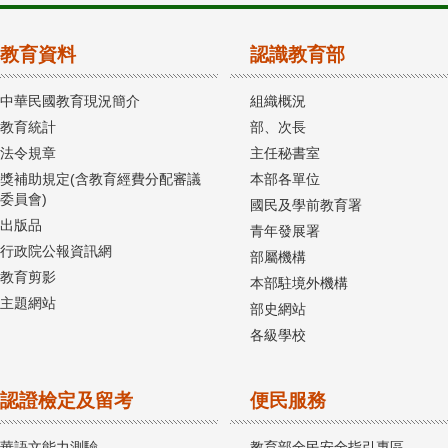
教育資料
認識教育部
中華民國教育現況簡介
組織概況
教育統計
部、次長
法令規章
主任秘書室
獎補助規定(含教育經費分配審議
本部各單位
委員會)
國民及學前教育署
出版品
青年發展署
行政院公報資訊網
部屬機構
教育剪影
本部駐境外機構
主題網站
部史網站
各級學校
認證檢定及留考
便民服務
華語文能力測驗
教育部全民安全指引專區