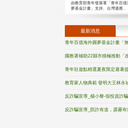
由教育部青年發展署「青年百億
夢基金計畫」支持、台灣適應...
最新消息
青年百億海外圓夢基金計畫「無
國教署補助22縣市積極推動「
青年壯遊點精選夏夜限定避暑提
教育家人物典範 發明大王林永
反詐騙宣導_楊小黎-假投資詐
反詐騙宣導_防詐有道，霹靂布