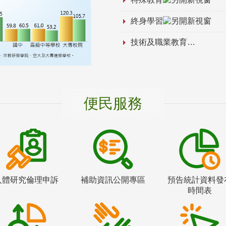
終身學習
技術及職業教育
便民服務
人體研究倫理申訴
補助資訊公開專區
預告統計資料發
時間表