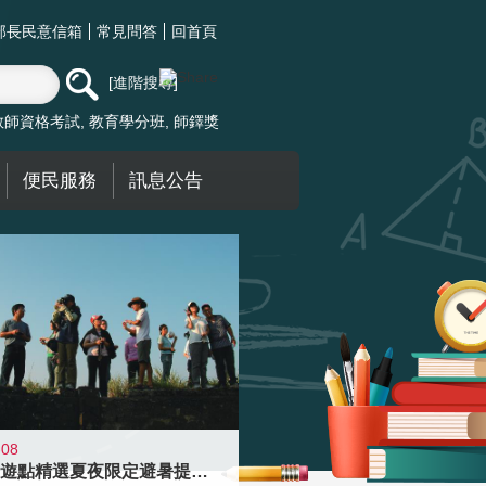
部長民意信箱
常見問答
回首頁
進階搜尋
教師資格考試
教育學分班
師鐸獎
便民服務
訊息公告
-08
青年壯遊點精選夏夜限定避暑提案 漫