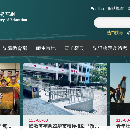
網站導覽
:::
English
熱門搜尋：
認識教育部
師生園地
電子辭典
認證檢定及留考
115-08-09
115-08
青年百億海外圓夢基金計畫「無礙征途
國教署補助22縣市積極推動「改善無