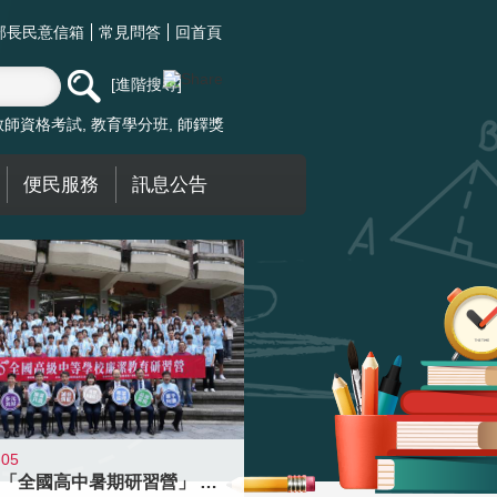
部長民意信箱
常見問答
回首頁
進階搜尋
教師資格考試
教育學分班
師鐸獎
便民服務
訊息公告
-05
國教署「全國高中暑期研習營」 以多