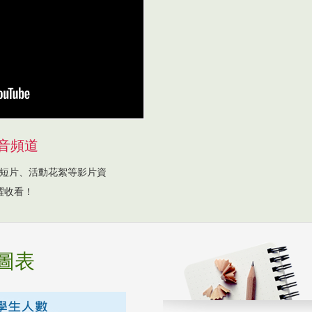
音頻道
短片、活動花絮等影片資
躍收看！
圖表