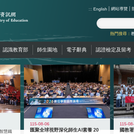
網站導覽
:::
English
熱門搜尋：
認識教育部
師生園地
電子辭典
認證檢定及留考
115-08-06
115-08
匯聚全球視野深化師生AI素養 20
智慧鐵