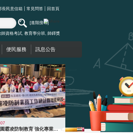
部長民意信箱
常見問答
回首頁
進階搜尋
教師資格考試
教育學分班
師鐸獎
便民服務
訊息公告
-07
落實校園霸凌防制教育 強化專業知能