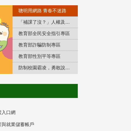
聰明用網路 青春不迷路
「補課了沒？」人權及轉型正義教育專區
教育部全民安全指引專區
教育部詐騙防制專區
教育部性別平等專區
防制校園霸凌，勇敢說出來！
習入口網
育與就業儲蓄帳戶