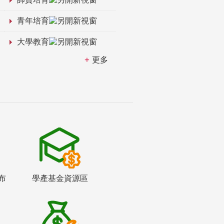
青年培育
大學教育
更多
布
學產基金資源區