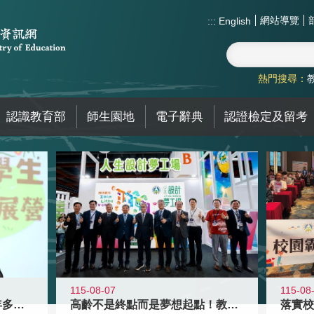
網站導覽
:::
English
熱門搜尋：
認識教育部
師生園地
電子辭典
認證檢定及留考
115-08-07
115-08
高齡不是終點而是夢想起點！教育部打
跨越限制，探索潛能！115年多元潛