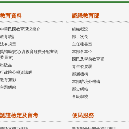
教育資料
認識教育部
中華民國教育現況簡介
組織概況
教育統計
部、次長
法令規章
主任秘書室
獎補助規定(含教育經費分配審議
本部各單位
委員會)
國民及學前教育署
出版品
青年發展署
行政院公報資訊網
部屬機構
教育剪影
本部駐境外機構
主題網站
部史網站
各級學校
認證檢定及留考
便民服務
華語文能力測驗
教育部全民安全指引專區