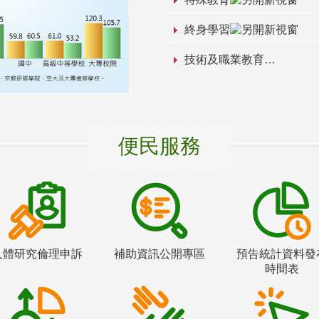
終身學習
技術及職業教育
便民服務
人體研究倫理申訴
補助資訊公開專區
預告統計資料發
時間表