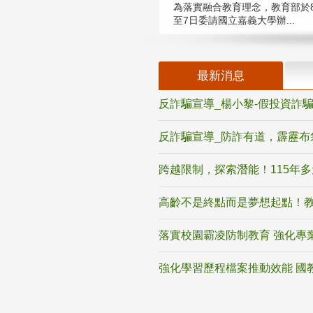
為落實融合教育理念，教育部於8
至7日委請國立嘉義大學辦...
最新消息
反詐騙宣導_楊小黎-假投資詐
反詐騙宣導_防詐有道，霹靂布
跨越限制，探索潛能！115年
高齡不是終點而是夢想起點！教
落實校園霸凌防制教育 強化專
強化學習歷程檔案推動效能 國