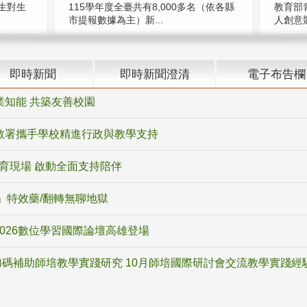
教育部
生對生
115學年度全臺共有8,000多名（依各縣
人創意競
市提報數據為主）新...
即時新聞
即時新聞澄清
電子布告欄
業知能 共築友善校園
教署攜手學校精進行政與教學支持
教育現場 啟動全面支持陪伴
ox」特效藥/翻轉無聊地獄
2026數位學習國際論壇高雄登場
碼補助師培教學實踐研究 10月師培國際研討會交流教學實踐經