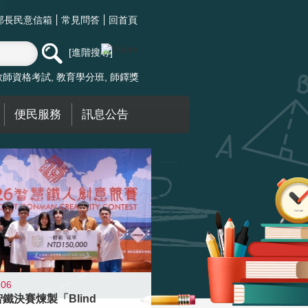
部長民意信箱
常見問答
回首頁
進階搜尋
教師資格考試
教育學分班
師鐸獎
便民服務
訊息公告
-06
智鐵決賽煉製「Blind