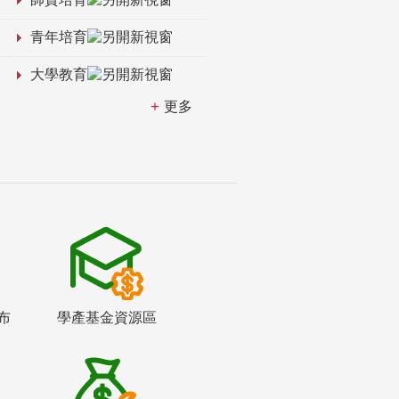
青年培育
大學教育
更多
布
學產基金資源區