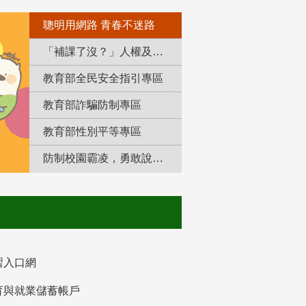
聰明用網路 青春不迷路
「補課了沒？」人權及轉型正義教育專區
教育部全民安全指引專區
教育部詐騙防制專區
教育部性別平等專區
防制校園霸凌，勇敢說出來！
習入口網
育與就業儲蓄帳戶