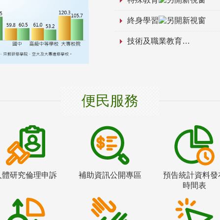
終身學習
技術及職業教育
便民服務
人體研究倫理申訴
補助資訊公開專區
預告統計資料發
時間表