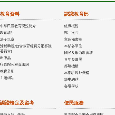
教育資料
認識教育部
中華民國教育現況簡介
組織概況
教育統計
部、次長
法令規章
主任秘書室
獎補助規定(含教育經費分配審議
本部各單位
委員會)
國民及學前教育署
出版品
青年發展署
行政院公報資訊網
部屬機構
教育剪影
本部駐境外機構
主題網站
部史網站
各級學校
認證檢定及留考
便民服務
華語文能力測驗
教育部全民安全指引專區