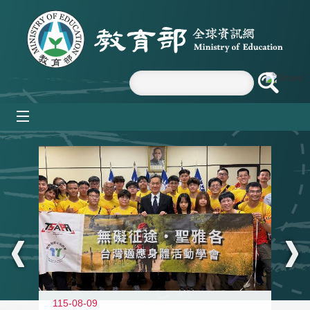
跳到主要內容區塊
mobile_menu
:::
115-08-09
11