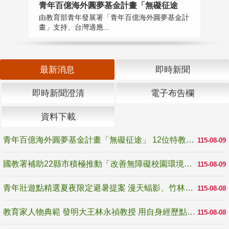
青年百億海外圓夢基金計畫「無礙征途
國
由教育部青年發展署「青年百億海外圓夢基金計
無
畫」支持、台灣適應...
是
最新消息
即時新聞
即時新聞澄清
電子布告欄
資料下載
青年百億海外圓夢基金計畫「無礙征途」 12位特教與弱勢青年勇闖西班牙 跨越感官限制見證生命蛻變
115-08-09
國教署補助22縣市積極推動「改善無障礙校園環境計畫」 打造友善、安全、無礙學習空間
115-08-09
青年壯遊點精選夏夜限定避暑提案 漫天蝠影、竹林尋蛙、茶香夜觀 邀青年暮色出發
115-08-08
教育家人物典範 發明大王林永禎教授 用自身經歷點亮學生的路
115-08-08