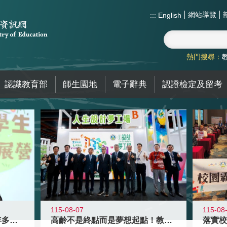
網站導覽
:::
English
熱門搜尋：
認識教育部
師生園地
電子辭典
認證檢定及留考
115-08-07
115-08
高齡不是終點而是夢想起點！教育部打
跨越限制，探索潛能！115年多元潛