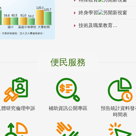
終身學習
技術及職業教育
便民服務
人體研究倫理申訴
補助資訊公開專區
預告統計資料發
時間表