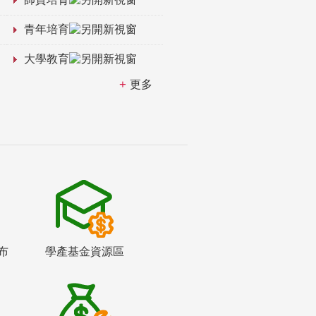
青年培育
大學教育
更多
布
學產基金資源區