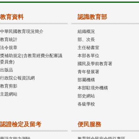
教育資料
認識教育部
中華民國教育現況簡介
組織概況
教育統計
部、次長
法令規章
主任秘書室
獎補助規定(含教育經費分配審議
本部各單位
委員會)
國民及學前教育署
出版品
青年發展署
行政院公報資訊網
部屬機構
教育剪影
本部駐境外機構
主題網站
部史網站
各級學校
認證檢定及留考
便民服務
華語文能力測驗
教育部全民安全指引專區