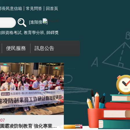
部長民意信箱
常見問答
回首頁
進階搜尋
教師資格考試
教育學分班
師鐸獎
便民服務
訊息公告
-07
落實校園霸凌防制教育 強化專業知能