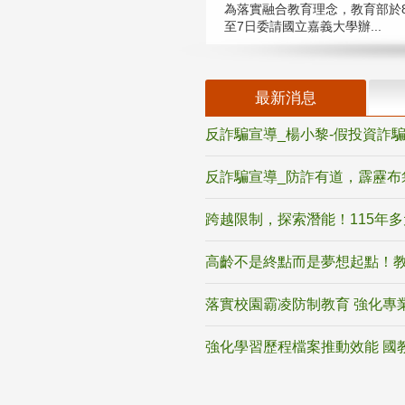
為落實融合教育理念，教育部於8
至7日委請國立嘉義大學辦...
最新消息
反詐騙宣導_楊小黎-假投資詐
反詐騙宣導_防詐有道，霹靂布
跨越限制，探索潛能！115年
高齡不是終點而是夢想起點！教
落實校園霸凌防制教育 強化專
強化學習歷程檔案推動效能 國