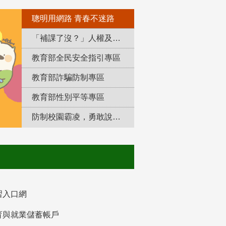
聰明用網路 青春不迷路
「補課了沒？」人權及轉型正義教育專區
教育部全民安全指引專區
教育部詐騙防制專區
教育部性別平等專區
防制校園霸凌，勇敢說出來！
習入口網
育與就業儲蓄帳戶