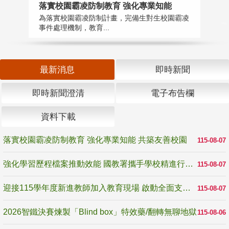
落實校園霸凌防制教育 強化專業知能
迎
為落實校園霸凌防制計畫，完備生對生校園霸凌
1
事件處理機制，教育...
數
最新消息
即時新聞
即時新聞澄清
電子布告欄
資料下載
落實校園霸凌防制教育 強化專業知能 共築友善校園
115-08-07
強化學習歷程檔案推動效能 國教署攜手學校精進行政與教學支持
115-08-07
迎接115學年度新進教師加入教育現場 啟動全面支持陪伴
115-08-07
2026智鐵決賽煉製「Blind box」特效藥/翻轉無聊地獄
115-08-06