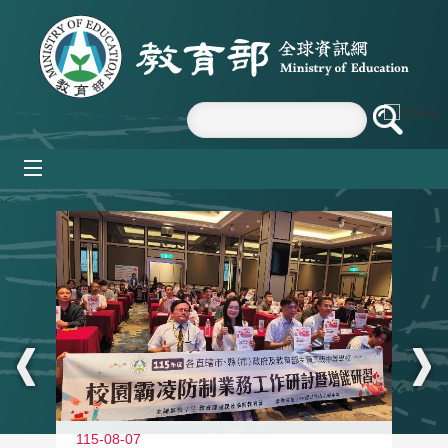
跳到主要內容區塊
mobile_menu
:::
115-08-07
11