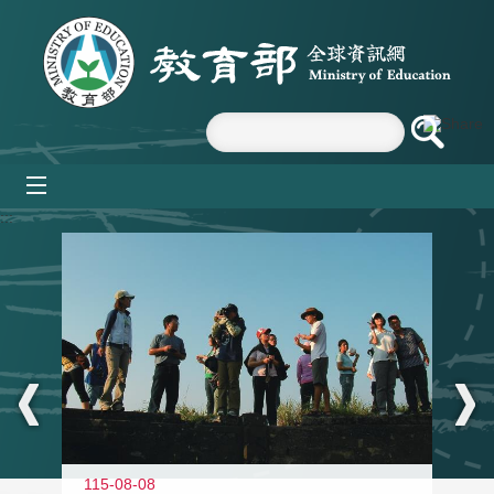
跳到主要內容區塊
mobile_menu
:::
11
115-08-08