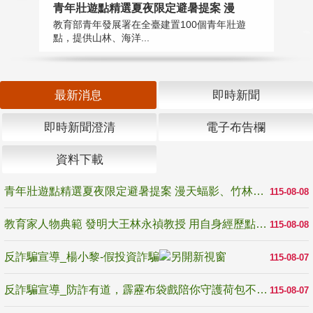
教
青年壯遊點精選夏夜限定避暑提案 漫
在
教育部青年發展署在全臺建置100個青年壯遊
譽
點，提供山林、海洋...
最新消息
即時新聞
即時新聞澄清
電子布告欄
資料下載
青年壯遊點精選夏夜限定避暑提案 漫天蝠影、竹林尋蛙、茶香夜觀 邀青年暮色出發
115-08-08
教育家人物典範 發明大王林永禎教授 用自身經歷點亮學生的路
115-08-08
反詐騙宣導_楊小黎-假投資詐騙
115-08-07
反詐騙宣導_防詐有道，霹靂布袋戲陪你守護荷包不受騙
115-08-07