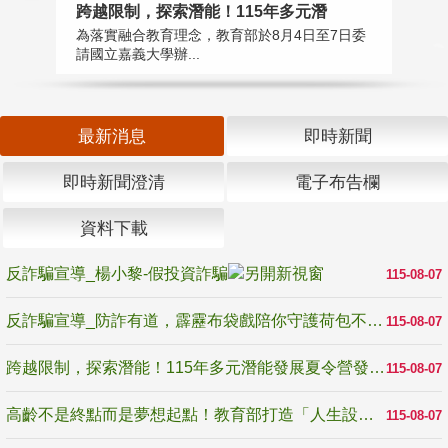
高
跨越限制，探索潛能！115年多元潛
教
為落實融合教育理念，教育部於8月4日至7日委
博
請國立嘉義大學辦...
最新消息
即時新聞
即時新聞澄清
電子布告欄
資料下載
反詐騙宣導_楊小黎-假投資詐騙
115-08-07
反詐騙宣導_防詐有道，霹靂布袋戲陪你守護荷包不受騙
115-08-07
跨越限制，探索潛能！115年多元潛能發展夏令營發掘生命無限可能
115-08-07
高齡不是終點而是夢想起點！教育部打造「人生設計夢工場」 參展第3屆高齡健康產業博覽會
115-08-07