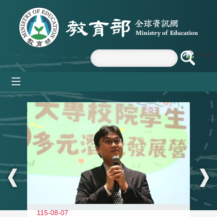
跳到主要內容區塊
mobile_menu
:::
11
115-08-07