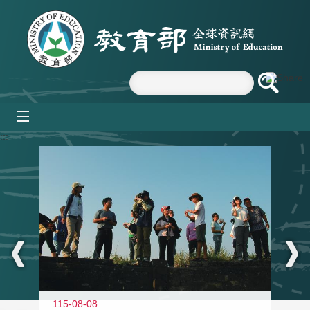
跳到主要內容區塊
mobile_menu
:::
11
115-08-08