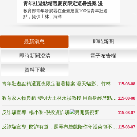
教
青年壯遊點精選夏夜限定避暑提案 漫
在
教育部青年發展署在全臺建置100個青年壯遊
譽
點，提供山林、海洋...
最新消息
即時新聞
即時新聞澄清
電子布告欄
資料下載
青年壯遊點精選夏夜限定避暑提案 漫天蝠影、竹林尋蛙、茶香夜觀 邀青年暮色出發
115-08-08
教育家人物典範 發明大王林永禎教授 用自身經歷點亮學生的路
115-08-08
反詐騙宣導_楊小黎-假投資詐騙
115-08-07
反詐騙宣導_防詐有道，霹靂布袋戲陪你守護荷包不受騙
115-08-07