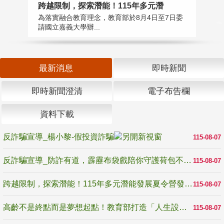
高
跨越限制，探索潛能！115年多元潛
教
為落實融合教育理念，教育部於8月4日至7日委
博
請國立嘉義大學辦...
最新消息
即時新聞
即時新聞澄清
電子布告欄
資料下載
反詐騙宣導_楊小黎-假投資詐騙
115-08-07
反詐騙宣導_防詐有道，霹靂布袋戲陪你守護荷包不受騙
115-08-07
跨越限制，探索潛能！115年多元潛能發展夏令營發掘生命無限可能
115-08-07
高齡不是終點而是夢想起點！教育部打造「人生設計夢工場」 參展第3屆高齡健康產業博覽會
115-08-07