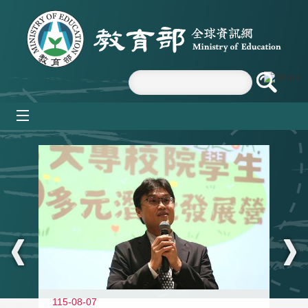
跳到主要內容區塊
mobile_menu
:::
11
115-08-07