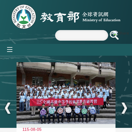
跳到主要內容區塊
mobile_menu
:::
115-08-05
11