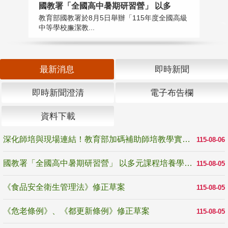
國教署「全國高中暑期研習營」 以多
學
教育部國教署於8月5日舉辦「115年度全國高級
教
中等學校廉潔教...
「
最新消息
即時新聞
即時新聞澄清
電子布告欄
資料下載
深化師培與現場連結！教育部加碼補助師培教學實踐研究 10月師培國際研討會交流教學實踐經驗
115-08-06
國教署「全國高中暑期研習營」 以多元課程培養學生瞭解誠信專業與倫理價值
115-08-05
《食品安全衛生管理法》修正草案
115-08-05
《危老條例》、《都更新條例》修正草案
115-08-05